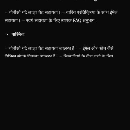
– चौबीसों घंटे लाइव चैट सहायता। – त्वरित प्रतिक्रिया के साथ ईमेल
सहायता। – स्वयं सहायता के लिए व्यापक FAQ अनुभाग।
पारिमैच:
– चौबीसों घंटे लाइव चैट सहायता उपलब्ध है। – ईमेल और फोन जैसे
विभिन्न संपर्क विकल्प उपलब्ध हैं। – खिलाड़ियों के बीच चर्चा के लिए
सक्रिय सामुदायिक मंच उपलब्ध हैं।
लाइसेंसिंग और विनियमन: सुरक्षित तरीके से खेलना
सुरक्षित जुआ खेलने के अनुभव के लिए, आपके द्वारा चुने गए प्लेटफॉर्म के
लाइसेंस और विनियमन को समझना आवश्यक है।
PhonePe
और Parimatch, दोनों ही भारत में ऑनलाइन जुआ खेलने
के
लिए कुराकाओ से लाइसेंस प्राप्त हैं, जिससे उपयोगकर्ताओं को अतिरिक्त