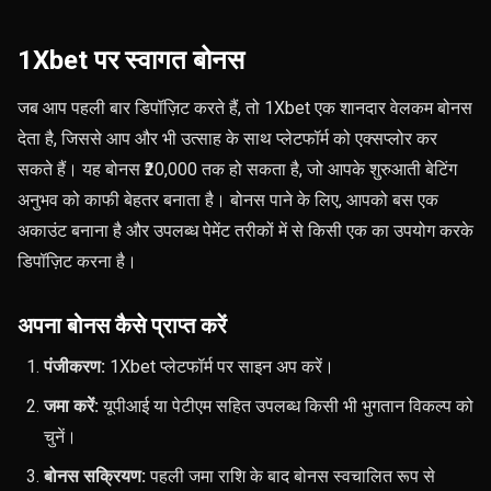
1Xbet पर स्वागत बोनस
जब आप पहली बार डिपॉज़िट करते हैं, तो 1Xbet एक शानदार वेलकम बोनस
देता है, जिससे आप और भी उत्साह के साथ प्लेटफॉर्म को एक्सप्लोर कर
सकते हैं। यह बोनस ₹20,000 तक हो सकता है, जो आपके शुरुआती बेटिंग
अनुभव को काफी बेहतर बनाता है। बोनस पाने के लिए, आपको बस एक
अकाउंट बनाना है और उपलब्ध पेमेंट तरीकों में से किसी एक का उपयोग करके
डिपॉज़िट करना है।
अपना बोनस कैसे प्राप्त करें
पंजीकरण:
1Xbet प्लेटफॉर्म पर साइन अप करें।
जमा करें:
यूपीआई या पेटीएम सहित उपलब्ध किसी भी भुगतान विकल्प को
चुनें।
बोनस सक्रियण:
पहली जमा राशि के बाद बोनस स्वचालित रूप से