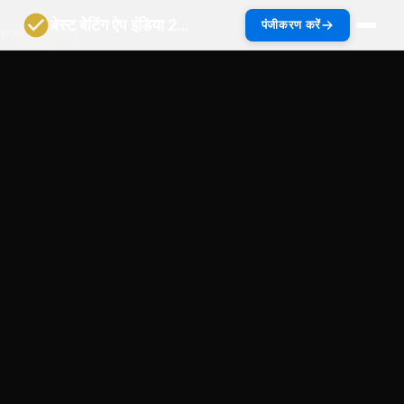
बेस्ट बेटिंग ऐप इंडिया 2027 | भारत गाइड
पंजीकरण करें
सामग्री पर जाएं