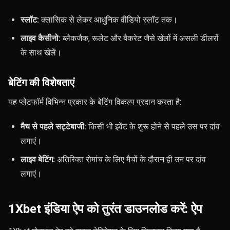
स्लॉट:
क्लासिक से लेकर आधुनिक वीडियो स्लॉट तक।
लाइव कैसीनो:
ब्लैकजैक, रूलेट और बैकरेट जैसे खेलों में असली डीलरों
के साथ खेलें।
बेटिंग की विशेषताएं
यह प्लेटफॉर्म विभिन्न प्रकार के बेटिंग विकल्प प्रदान करता है:
मैच से पहले सट्टेबाजी:
किसी भी इवेंट के शुरू होने से पहले उस पर दांव
लगाएं।
लाइव बेटिंग:
अतिरिक्त रोमांच के लिए मैचों के दौरान ही उन पर दांव
लगाएं।
1Xbet इंडिया ऐप को तुरंत डाउनलोड करें: ऐप