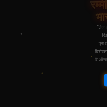
रम्म
भा
“तेज़
खि
प्रा
विशेषता
वे ऑनल