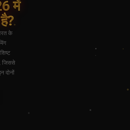
6 में
है?
ारत के
िंग
शिष्ट
ं, जिससे
न दोनों