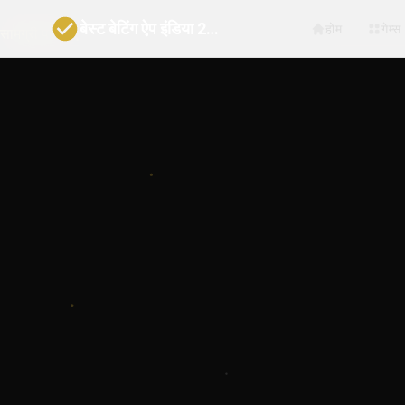
बेस्ट बेटिंग ऐप इंडिया 2027 | भारत गाइड
होम
गेम्स
सामग्री पर जाएं