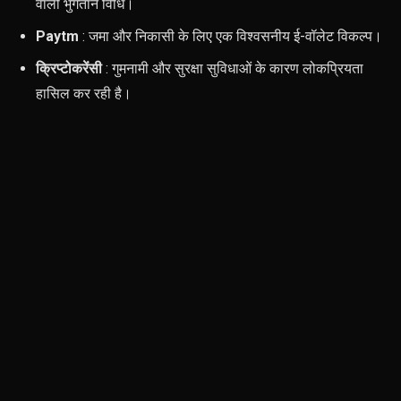
वाली भुगतान विधि।
Paytm
: जमा और निकासी के लिए एक विश्वसनीय ई-वॉलेट विकल्प।
क्रिप्टोकरेंसी
: गुमनामी और सुरक्षा सुविधाओं के कारण लोकप्रियता
हासिल कर रही है।
जुआ खेलते समय आपकी मानसिक शांति के लिए यह सुनिश्चित करना
महत्वपूर्ण है कि आपके द्वारा चुना गया प्लेटफॉर्म मजबूत एन्क्रिप्शन और एक
सुरक्षित भुगतान गेटवे प्रदान करता हो।
जिम्मेदार जुआ प्रथाएँ
ऑनलाइन जुआ खेलते समय, ज़िम्मेदार जुआ खेलने के तौर-तरीकों को
अपनाना ज़रूरी है। इसमें खर्च की सीमा तय करना, नियमित विराम लेना और
खेलना बंद करने का समय पहचानना शामिल है। इसके अलावा, यह याद
रखना भी महत्वपूर्ण है कि भारत में किसी भी प्रकार के जुए में भाग लेने के लिए
खिलाड़ी की आयु कम से कम 18 वर्ष होनी चाहिए।