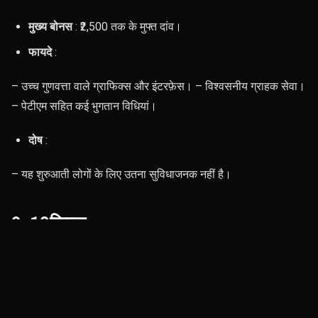
मुख्य बोनस
: ₹2,500 तक के मुफ्त दांव।
फायदे
:
– उच्च गुणवत्ता वाले ग्राफिक्स और इंटरफ़ेस। – विश्वसनीय ग्राहक सेवा।
– पेटीएम सहित कई भुगतान विधियां।
दोष
:
– यह शुरुआती लोगों के लिए उतना सुविधाजनक नहीं है।
9. 10क्रिक
10Cric मुख्य रूप से क्रिकेट सट्टेबाजी के लिए जाना जाता है, लेकिन यह
एक फैंटेसी स्पोर्ट्स प्लेटफॉर्म भी प्रदान करता है जो विशेष रूप से क्रिकेट
प्रशंसकों को आकर्षित करता है। यह प्लेटफॉर्म अक्सर विशेष टूर्नामेंट
आयोजित करता है जो उपयोगकर्ताओं को बार-बार आने के लिए प्रेरित करते