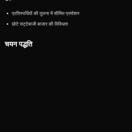
प्रतिस्पर्धियों की तुलना में सीमित प्रमोशन
छोटे सट्टेबाजी बाजार की विविधता
चयन पद्धति
भारतीय खिलाड़ियों के लिए शीर्ष 5 बेटिंग आईडी प्रदाता विकल्पों का निर्धारण
करते समय, हमने उपयोगकर्ताओं के सर्वोत्तम अनुभव को सुनिश्चित करने के
लिए कई कारकों पर विचार किया। इन मानदंडों में शामिल थे:
उपयोगकर्ता अनुभव
: बेटिंग साइट का सुगम नेविगेशन और समग्र
डिजाइन।
भुगतान विकल्प
: यूपीआई, पेटीएम और क्रिप्टोकरेंसी जैसे लोकप्रिय
भुगतान विधियों की उपलब्धता।
बाजार विविधता
: सट्टेबाजी के लिए उपलब्ध खेलों और आयोजनों की