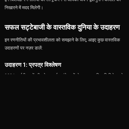
निखारने में मदद मिलेगी।
सफल सट्टेबाजी के वास्तविक दुनिया के उदाहरण
इन रणनीतियों की प्रभावशीलता को समझाने के लिए, आइए कुछ वास्तविक
उदाहरणों पर नज़र डालें:
उदाहरण 1: प्रपत्र विश्लेषण
2021 आईपीएल में, टीम के प्रदर्शन संकेतकों से पता चला कि एलिमिनेटर से
पहले एक विशेष टीम लगातार पांच मैच जीत चुकी थी। इस रुझान का
विश्लेषण करके दांव लगाने वाले सट्टेबाजों को अच्छा मुनाफा मिला।
उदाहरण 2: पिच की स्थितियाँ
2020 आईपीएल के दौरान, दुबई में खेले गए एक मैच की पिच धीमी थी, जो
स्पिनरों के लिए मददगार साबित हुई। जिन लोगों ने इस बात पर ध्यान दिया